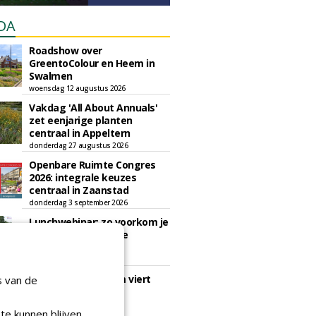
DA
Roadshow over
GreentoColour en Heem in
Swalmen
woensdag 12 augustus 2026
Vakdag 'All About Annuals'
zet eenjarige planten
centraal in Appeltern
donderdag 27 augustus 2026
Openbare Ruimte Congres
2026: integrale keuzes
centraal in Zaanstad
donderdag 3 september 2026
Lunchwebinar: zo voorkom je
dat natuurinclusieve
ambities stranden
dinsdag 8 september 2026
Rooftop Symposium viert
s van de
tien jaar duurzame
dakontwikkeling
te kunnen blijven