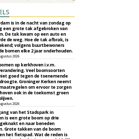
ELS
rdam is in de nacht van zondag op
 een grote tak afgebroken van
m. De tak kwam op een auto en
de de weg. Hoe de tak afbrak, is
ekend; volgens buurtbewoners
e bomen elke 2 jaar onderhouden.
ugustus 2026
bomen op kerkhoven i.v.m.
verandering. Veel boomsoorten
niet goed tegen de toenemende
 droogte. Groninger Kerken neemt
maatregelen om ervoor te zorgen
hoven ook in de toekomst groen
lijven.
ugustus 2026
ngang van het Stadspark in
n is een grote boom op drie
 geknakt en naar beneden
. Grote takken van de boom
en het fietspad. Wat de reden is