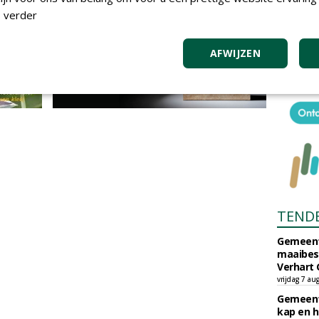
 verder
AFWIJZEN
TEND
Gemeent
maaibes
Verhart 
vrijdag 7 au
Gemeent
kap en h