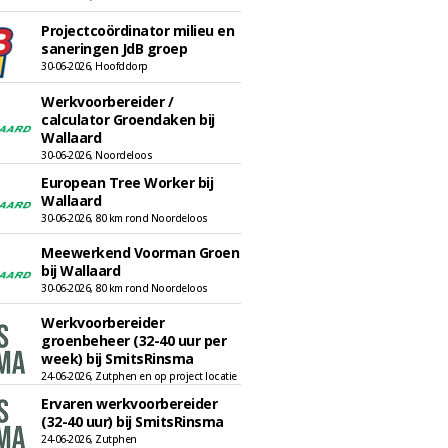
Projectcoördinator milieu en
saneringen JdB groep
30-06-2026, Hoofddorp
Werkvoorbereider /
calculator Groendaken bij
Wallaard
30-06-2026, Noordeloos
European Tree Worker bij
Wallaard
30-06-2026, 80 km rond Noordeloos
Meewerkend Voorman Groen
bij Wallaard
30-06-2026, 80 km rond Noordeloos
Werkvoorbereider
groenbeheer (32-40 uur per
week) bij SmitsRinsma
24-06-2026, Zutphen en op project locatie
Ervaren werkvoorbereider
(32-40 uur) bij SmitsRinsma
24-06-2026, Zutphen