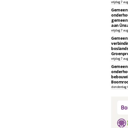
vrijdag 7 au
Gemeent
onderhou
gemeent
aan Ünsa
vrijdag 7 au
Gemeent
verbind
boslands
Groenpr
vrijdag 7 au
Gemeent
onderhou
bebouwi
Boomrooi
donderdag 