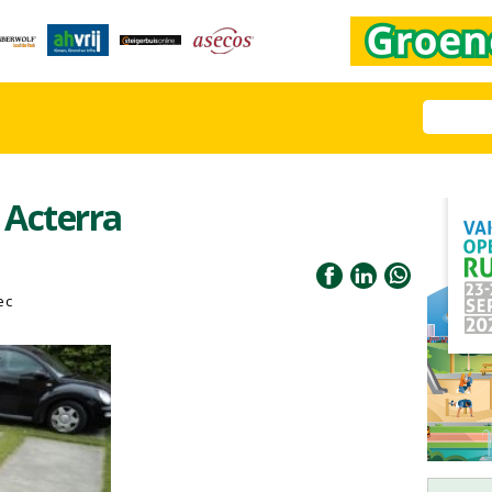
 Acterra
ec