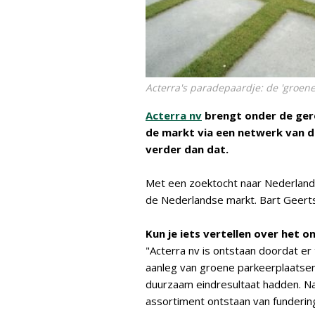
Acterra's paradepaardje: de 'groene
Acterra nv
brengt onder de ger
de markt via een netwerk van di
verder dan dat.
Met een zoektocht naar Nederlandse
de Nederlandse markt. Bart Geerts 
Kun je iets vertellen over het 
"Acterra nv is ontstaan doordat e
aanleg van groene parkeerplaatsen
duurzaam eindresultaat hadden. Na
assortiment ontstaan van fundering