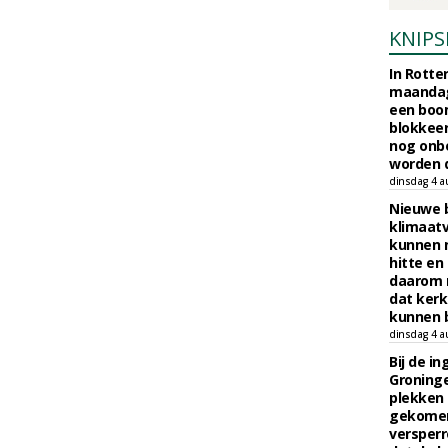
KNIPS
In Rotte
maandag
een boo
blokkeer
nog onb
worden d
dinsdag 4 a
Nieuwe 
klimaat
kunnen 
hitte en
daarom 
dat kerk
kunnen b
dinsdag 4 a
Bij de i
Groninge
plekken
gekomen
versperr