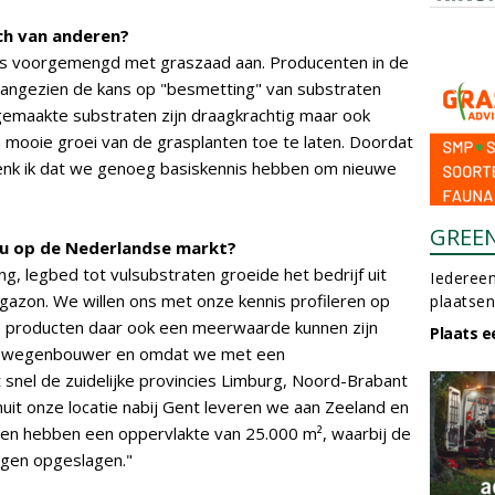
ch van anderen?
ds voorgemengd met graszaad aan. Producenten in de
 aangezien de kans op "besmetting" van substraten
gemaakte substraten zijn draagkrachtig maar ook
mooie groei van de grasplanten toe te laten. Doordat
enk ik dat we genoeg basiskennis hebben om nieuwe
GREE
 nu op de Nederlandse markt?
g, legbed tot vulsubstraten groeide het bedrijf uit
Iedereen
 gazon. We willen ons met onze kennis profileren op
plaatsen
 producten daar ook een meerwaarde kunnen zijn
Plaats e
en wegenbouwer en omdat we met een
t snel de zuidelijke provincies Limburg, Noord-Brabant
uit onze locatie nabij Gent leveren we aan Zeeland en
gen hebben een oppervlakte van 25.000 m², waarbij de
ggen opgeslagen."