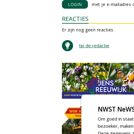
LOGIN
met je e-mailadres o
REACTIES
Er zijn nog geen reacties.
tip de redactie
NWST NeWS
Om goed in staat
bezoeker, maken w
Deze gegevens zi