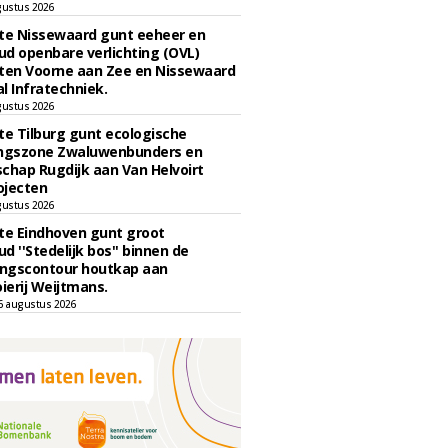
gustus 2026
e Nissewaard gunt eeheer en
d openbare verlichting (OVL)
en Voorne aan Zee en Nissewaard
l Infratechniek.
gustus 2026
e Tilburg gunt ecologische
ingszone Zwaluwenbunders en
chap Rugdijk aan Van Helvoirt
ojecten
gustus 2026
e Eindhoven gunt groot
d ''Stedelijk bos'' binnen de
ngscontour houtkap aan
erij Weijtmans.
6 augustus 2026