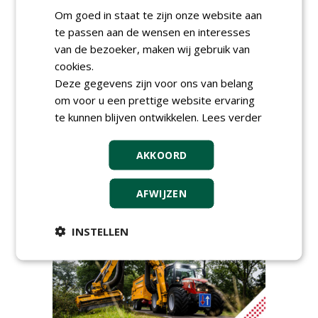
Openbare Ruimte Congres
Om goed in staat te zijn onze website aan
2026: integrale keuzes
te passen aan de wensen en interesses
centraal in Zaanstad
donderdag 3 september 2026
van de bezoeker, maken wij gebruik van
Lunchwebinar: zo voorkom je
cookies.
dat natuurinclusieve
Deze gegevens zijn voor ons van belang
ambities stranden
om voor u een prettige website ervaring
dinsdag 8 september 2026
te kunnen blijven ontwikkelen.
Lees verder
Rooftop Symposium viert
tien jaar duurzame
dakontwikkeling
AKKOORD
vrijdag 18 september 2026
AFWIJZEN
INSTELLEN