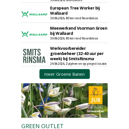
30-06-2026, Noordeloos
European Tree Worker bij
Wallaard
30-06-2026, 80 km rond Noordeloos
Meewerkend Voorman Groen
bij Wallaard
30-06-2026, 80 km rond Noordeloos
Werkvoorbereider
groenbeheer (32-40 uur per
week) bij SmitsRinsma
24-06-2026, Zutphen en op project locatie
meer Groene Banen
GREEN OUTLET