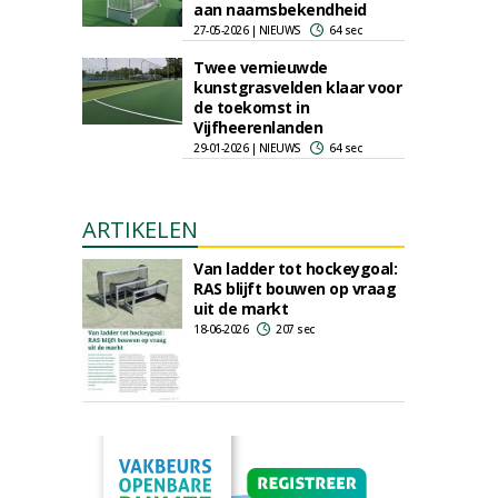
aan naamsbekendheid
27-05-2026 | NIEUWS
64 sec
Twee vernieuwde
kunstgrasvelden klaar voor
de toekomst in
Vijfheerenlanden
29-01-2026 | NIEUWS
64 sec
ARTIKELEN
Van ladder tot hockeygoal:
RAS blijft bouwen op vraag
uit de markt
18-06-2026
207 sec