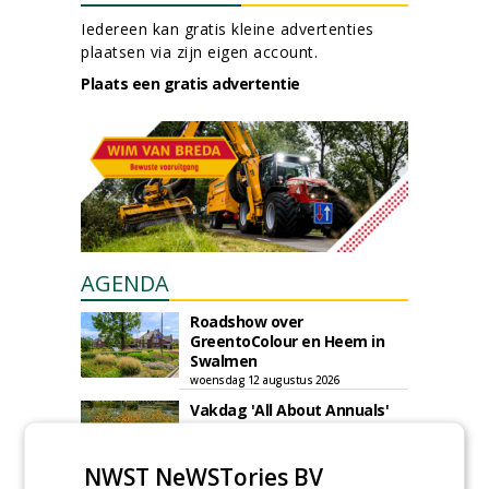
Iedereen kan gratis kleine advertenties
plaatsen via zijn eigen account.
Plaats een gratis advertentie
AGENDA
Roadshow over
GreentoColour en Heem in
Swalmen
woensdag 12 augustus 2026
Vakdag 'All About Annuals'
zet eenjarige planten
centraal in Appeltern
NWST NeWSTories BV
donderdag 27 augustus 2026