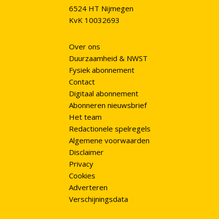
6524 HT Nijmegen
KvK 10032693
Over ons
Duurzaamheid & NWST
Fysiek abonnement
Contact
Digitaal abonnement
Abonneren nieuwsbrief
Het team
Redactionele spelregels
Algemene voorwaarden
Disclaimer
Privacy
Cookies
Adverteren
Verschijningsdata