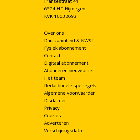
Fransestraat 41
6524 HT Nijmegen
KvK 10032693
Over ons
Duurzaamheid & NWST
Fysiek abonnement
Contact
Digitaal abonnement
Abonneren nieuwsbrief
Het team
Redactionele spelregels
Algemene voorwaarden
Disclaimer
Privacy
Cookies
Adverteren
Verschijningsdata