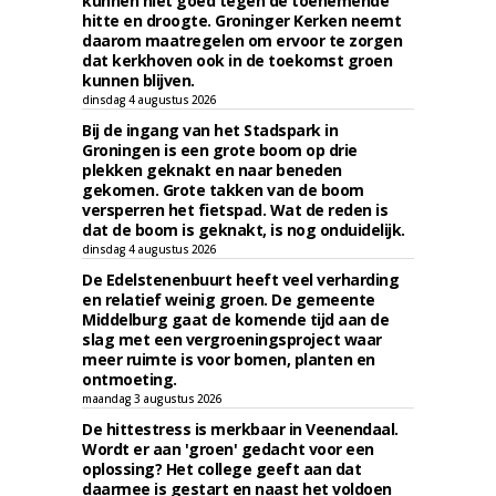
kunnen niet goed tegen de toenemende
hitte en droogte. Groninger Kerken neemt
daarom maatregelen om ervoor te zorgen
dat kerkhoven ook in de toekomst groen
kunnen blijven.
dinsdag 4 augustus 2026
Bij de ingang van het Stadspark in
Groningen is een grote boom op drie
plekken geknakt en naar beneden
gekomen. Grote takken van de boom
versperren het fietspad. Wat de reden is
dat de boom is geknakt, is nog onduidelijk.
dinsdag 4 augustus 2026
De Edelstenenbuurt heeft veel verharding
en relatief weinig groen. De gemeente
Middelburg gaat de komende tijd aan de
slag met een vergroeningsproject waar
meer ruimte is voor bomen, planten en
ontmoeting.
maandag 3 augustus 2026
De hittestress is merkbaar in Veenendaal.
Wordt er aan 'groen' gedacht voor een
oplossing? Het college geeft aan dat
daarmee is gestart en naast het voldoen