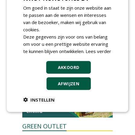
Meewerkend Voorman Groen
Om goed in staat te zijn onze website aan
bij Wallaard
30-06-2026, 80 km rond Noordeloos
te passen aan de wensen en interesses
van de bezoeker, maken wij gebruik van
Werkvoorbereider
cookies.
groenbeheer (32-40 uur per
week) bij SmitsRinsma
Deze gegevens zijn voor ons van belang
24-06-2026, Zutphen en op project locatie
om voor u een prettige website ervaring
Ervaren werkvoorbereider
te kunnen blijven ontwikkelen.
Lees verder
(32-40 uur) bij SmitsRinsma
24-06-2026, Zutphen
AKKOORD
meer Groene Banen
AFWIJZEN
INSTELLEN
GREEN OUTLET