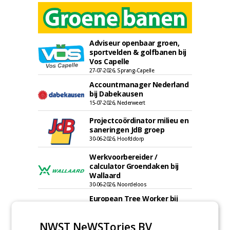
Adviseur openbaar groen,
sportvelden & golfbanen bij
Vos Capelle
27-07-2026, Sprang-Capelle
Accountmanager Nederland
bij Dabekausen
15-07-2026, Nederweert
Projectcoördinator milieu en
saneringen JdB groep
30-06-2026, Hoofddorp
Werkvoorbereider /
calculator Groendaken bij
Wallaard
30-06-2026, Noordeloos
European Tree Worker bij
Wallaard
30-06-2026, 80 km rond Noordeloos
NWST NeWSTories BV