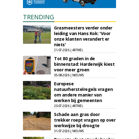
TRENDING
Grasmeesters verder onder
leiding van Hans Kok: 'Voor
onze klanten verandert er
niets'
21-07-2026 | ARTIKEL
Tot 80 graden in de
binnenstad: Harderwijk kiest
voor meer groen
05-08-2026 | NIEUWS
Europese
natuurherstelregels vragen
om andere manier van
werken bij gemeenten
20-07-2026 | ARTIKEL
Schade aan gras door
trekker roept vragen op over
werkwijze bij droogte
31-07-2026 | NIEUWS