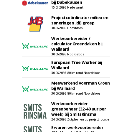
bij Dabekausen
15-07-2026, Nederweert
Projectcoördinator milieu en
saneringen JdB groep
30-06-2026, Hoofddorp
Werkvoorbereider /
calculator Groendaken bij
Wallaard
30-06-2026, Noordeloos
European Tree Worker bij
Wallaard
30-06-2026, 80 km rond Noordeloos
Meewerkend Voorman Groen
bij Wallaard
30-06-2026, 80 km rond Noordeloos
Werkvoorbereider
groenbeheer (32-40 uur per
week) bij SmitsRinsma
24-06-2026, Zutphen en op project locatie
Ervaren werkvoorbereider