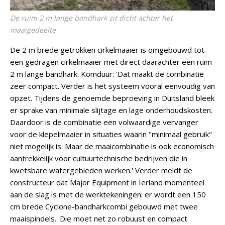
De ruim 2 m lange bandhark zit dicht achter het
maaigedeelte
De 2 m brede getrokken cirkelmaaier is omgebouwd tot
een gedragen cirkelmaaier met direct daarachter een ruim
2 m lange bandhark. Komduur: 'Dat maakt de combinatie
zeer compact. Verder is het systeem vooral eenvoudig van
opzet. Tijdens de genoemde beproeving in Duitsland bleek
er sprake van minimale slijtage en lage onderhoudskosten.
Daardoor is de combinatie een volwaardige vervanger
voor de klepelmaaier in situaties waarin "minimaal gebruik"
niet mogelijk is. Maar de maaicombinatie is ook economisch
aantrekkelijk voor cultuurtechnische bedrijven die in
kwetsbare watergebieden werken.' Verder meldt de
constructeur dat Major Equipment in Ierland momenteel
aan de slag is met de werktekeningen: er wordt een 150
cm brede Cyclone-bandharkcombi gebouwd met twee
maaispindels. 'Die moet net zo robuust en compact