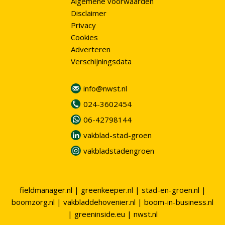
Algemene voorwaarden
Disclaimer
Privacy
Cookies
Adverteren
Verschijningsdata
info@nwst.nl
024-3602454
06-42798144
vakblad-stad-groen
vakbladstadengroen
fieldmanager.nl
|
greenkeeper.nl
|
stad-en-groen.nl
|
boomzorg.nl
|
vakbladdehovenier.nl
|
boom-in-business.nl
|
greeninside.eu
|
nwst.nl