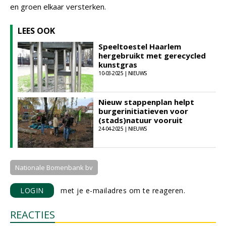
en groen elkaar versterken.
LEES OOK
Speeltoestel Haarlem
hergebruikt met gerecycled
kunstgras
10-03-2025 | NIEUWS
Nieuw stappenplan helpt
burgerinitiatieven voor
(stads)natuur vooruit
24-04-2025 | NIEUWS
Nationale Bomenbank bv
LOGIN
met je e-mailadres om te reageren.
REACTIES