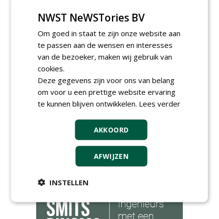
30-06-2026, Hoofddorp
NWST NeWSTories BV
Werkvoorbereider /
calculator Groendaken bij
Om goed in staat te zijn onze website aan
Wallaard
te passen aan de wensen en interesses
30-06-2026, Noordeloos
van de bezoeker, maken wij gebruik van
European Tree Worker bij
cookies.
Wallaard
30-06-2026, 80 km rond Noordeloos
Deze gegevens zijn voor ons van belang
om voor u een prettige website ervaring
Meewerkend Voorman Groen
bij Wallaard
te kunnen blijven ontwikkelen.
Lees verder
30-06-2026, 80 km rond Noordeloos
Werkvoorbereider
AKKOORD
groenbeheer (32-40 uur per
week) bij SmitsRinsma
24-06-2026, Zutphen en op project locatie
AFWIJZEN
meer Groene Banen
INSTELLEN