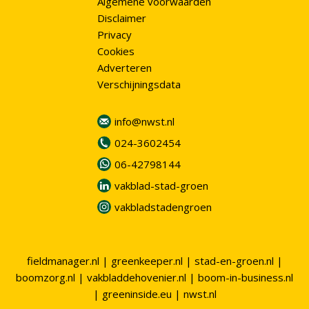
Algemene voorwaarden
Disclaimer
Privacy
Cookies
Adverteren
Verschijningsdata
info@nwst.nl
024-3602454
06-42798144
vakblad-stad-groen
vakbladstadengroen
fieldmanager.nl
|
greenkeeper.nl
|
stad-en-groen.nl
|
boomzorg.nl
|
vakbladdehovenier.nl
|
boom-in-business.nl
|
greeninside.eu
|
nwst.nl