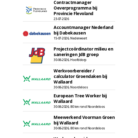
Contractmanager
Oeverprogramma bij
Provincie Flevoland
23-07-2026
Accountmanager Nederland
bij Dabekausen
15-07-2026, Nederweert
Projectcoördinator milieu en
saneringen JdB groep
30-06-2026, Hoofddorp
Werkvoorbereider /
calculator Groendaken bij
Wallaard
30-06-2026, Noordeloos
European Tree Worker bij
Wallaard
30-06-2026, 80 km rond Noordeloos
Meewerkend Voorman Groen
bij Wallaard
30-06-2026, 80 km rond Noordeloos