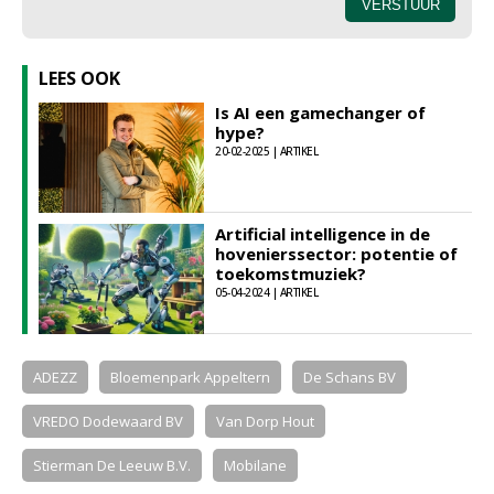
LEES OOK
Is AI een gamechanger of
hype?
20-02-2025 | ARTIKEL
Artificial intelligence in de
hovenierssector: potentie of
toekomstmuziek?
05-04-2024 | ARTIKEL
ADEZZ
Bloemenpark Appeltern
De Schans BV
VREDO Dodewaard BV
Van Dorp Hout
Stierman De Leeuw B.V.
Mobilane