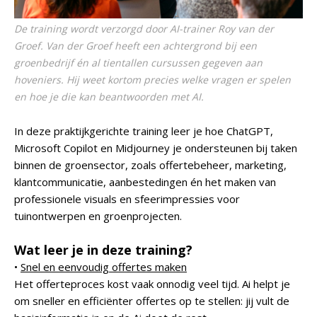
De training wordt verzorgd door AI-trainer Roy van der
Groef. Van der Groef heeft een achtergrond bij een
groenbedrijf én al tientallen cursussen gegeven aan
hoveniers. Hij weet kortom precies welke vragen er spelen
en hoe je die kan beantwoorden met AI.
In deze praktijkgerichte training leer je hoe ChatGPT,
Microsoft Copilot en Midjourney je ondersteunen bij taken
binnen de groensector, zoals offertebeheer, marketing,
klantcommunicatie, aanbestedingen én het maken van
professionele visuals en sfeerimpressies voor
tuinontwerpen en groenprojecten.
Wat leer je in deze training?
•
Snel en eenvoudig offertes maken
Het offerteproces kost vaak onnodig veel tijd. Ai helpt je
om sneller en efficiënter offertes op te stellen: jij vult de