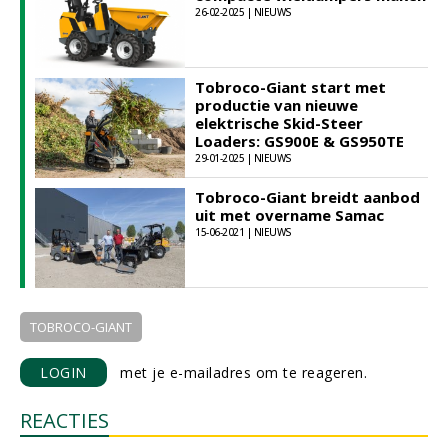
26-02-2025 | NIEUWS
Tobroco-Giant start met
productie van nieuwe
elektrische Skid-Steer
Loaders: GS900E & GS950TE
29-01-2025 | NIEUWS
Tobroco-Giant breidt aanbod
uit met overname Samac
15-06-2021 | NIEUWS
TOBROCO-GIANT
LOGIN
met je e-mailadres om te reageren.
REACTIES