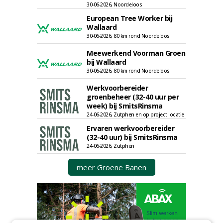
30-06-2026, Noordeloos
European Tree Worker bij
Wallaard
30-06-2026, 80 km rond Noordeloos
Meewerkend Voorman Groen
bij Wallaard
30-06-2026, 80 km rond Noordeloos
Werkvoorbereider
groenbeheer (32-40 uur per
week) bij SmitsRinsma
24-06-2026, Zutphen en op project locatie
Ervaren werkvoorbereider
(32-40 uur) bij SmitsRinsma
24-06-2026, Zutphen
meer Groene Banen