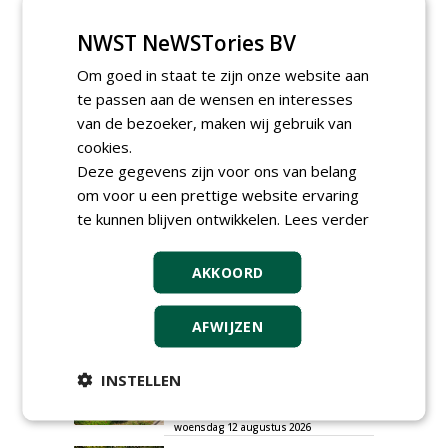
NWST NeWSTories BV
GREEN OUTLET
Om goed in staat te zijn onze website aan
te passen aan de wensen en interesses
Iedereen kan gratis kleine advertenties
van de bezoeker, maken wij gebruik van
plaatsen via zijn eigen account.
cookies.
Plaats een gratis advertentie
Deze gegevens zijn voor ons van belang
om voor u een prettige website ervaring
te kunnen blijven ontwikkelen.
Lees verder
AKKOORD
AFWIJZEN
AGENDA
Roadshow over
INSTELLEN
GreentoColour en Heem in
Swalmen
woensdag 12 augustus 2026