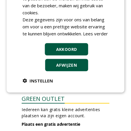
bij Wallaard
van de bezoeker, maken wij gebruik van
30-06-2026, 80 km rond Noordeloos
cookies.
Deze gegevens zijn voor ons van belang
Werkvoorbereider
groenbeheer (32-40 uur per
om voor u een prettige website ervaring
week) bij SmitsRinsma
te kunnen blijven ontwikkelen.
Lees verder
24-06-2026, Zutphen en op project locatie
meer Groene Banen
AKKOORD
AFWIJZEN
INSTELLEN
GREEN OUTLET
Iedereen kan gratis kleine advertenties
plaatsen via zijn eigen account.
Plaats een gratis advertentie