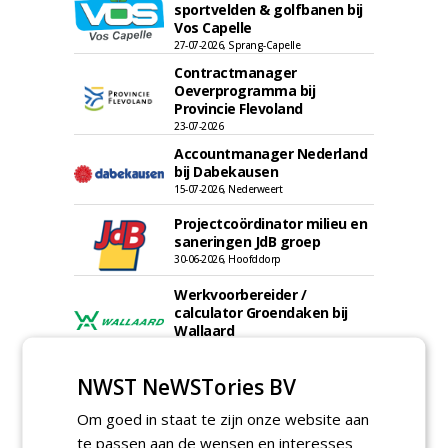
sportvelden & golfbanen bij
Vos Capelle
27-07-2026, Sprang-Capelle
Contractmanager
Oeverprogramma bij
Provincie Flevoland
23-07-2026
Accountmanager Nederland
bij Dabekausen
15-07-2026, Nederweert
Projectcoördinator milieu en
saneringen JdB groep
30-06-2026, Hoofddorp
Werkvoorbereider /
calculator Groendaken bij
Wallaard
30-06-2026, Noordeloos
European Tree Worker bij
NWST NeWSTories BV
Wallaard
30-06-2026, 80 km rond Noordeloos
Om goed in staat te zijn onze website aan
te passen aan de wensen en interesses
Meewerkend Voorman Groen