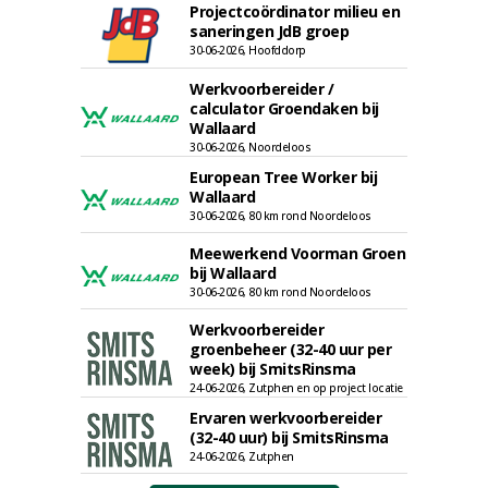
Projectcoördinator milieu en
saneringen JdB groep
30-06-2026, Hoofddorp
Werkvoorbereider /
calculator Groendaken bij
Wallaard
30-06-2026, Noordeloos
European Tree Worker bij
Wallaard
30-06-2026, 80 km rond Noordeloos
Meewerkend Voorman Groen
bij Wallaard
30-06-2026, 80 km rond Noordeloos
Werkvoorbereider
groenbeheer (32-40 uur per
week) bij SmitsRinsma
24-06-2026, Zutphen en op project locatie
Ervaren werkvoorbereider
(32-40 uur) bij SmitsRinsma
24-06-2026, Zutphen