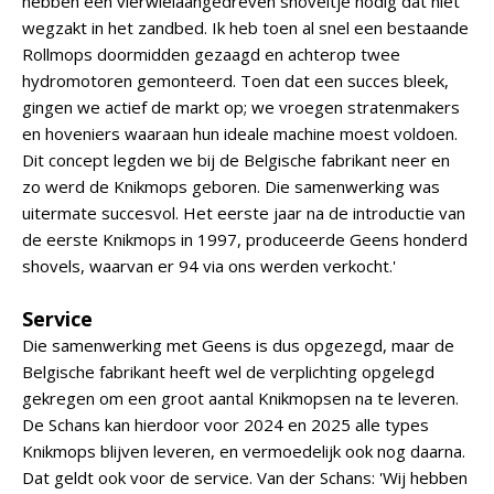
hebben een vierwielaangedreven shoveltje nodig dat niet
wegzakt in het zandbed. Ik heb toen al snel een bestaande
Rollmops doormidden gezaagd en achterop twee
hydromotoren gemonteerd. Toen dat een succes bleek,
gingen we actief de markt op; we vroegen stratenmakers
en hoveniers waaraan hun ideale machine moest voldoen.
Dit concept legden we bij de Belgische fabrikant neer en
zo werd de Knikmops geboren. Die samenwerking was
uitermate succesvol. Het eerste jaar na de introductie van
de eerste Knikmops in 1997, produceerde Geens honderd
shovels, waarvan er 94 via ons werden verkocht.'
Service
Die samenwerking met Geens is dus opgezegd, maar de
Belgische fabrikant heeft wel de verplichting opgelegd
gekregen om een groot aantal Knikmopsen na te leveren.
De Schans kan hierdoor voor 2024 en 2025 alle types
Knikmops blijven leveren, en vermoedelijk ook nog daarna.
Dat geldt ook voor de service. Van der Schans: 'Wij hebben