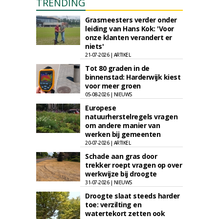
TRENDING
Grasmeesters verder onder
leiding van Hans Kok: 'Voor
onze klanten verandert er
niets'
21-07-2026 | ARTIKEL
Tot 80 graden in de
binnenstad: Harderwijk kiest
voor meer groen
05-08-2026 | NIEUWS
Europese
natuurherstelregels vragen
om andere manier van
werken bij gemeenten
20-07-2026 | ARTIKEL
Schade aan gras door
trekker roept vragen op over
werkwijze bij droogte
31-07-2026 | NIEUWS
Droogte slaat steeds harder
toe: verzilting en
watertekort zetten ook