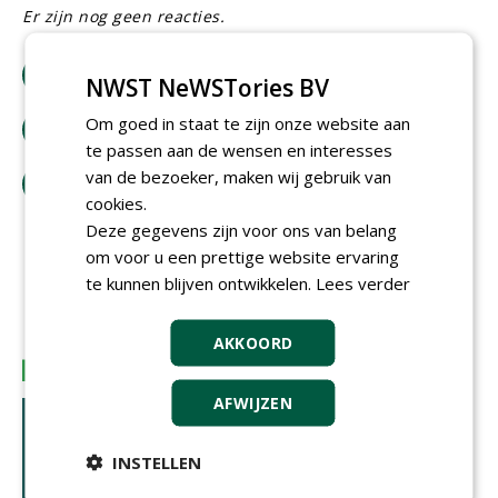
Er zijn nog geen reacties.
download artikel
NWST NeWSTories BV
Om goed in staat te zijn onze website aan
bestel tijdschrift
te passen aan de wensen en interesses
van de bezoeker, maken wij gebruik van
tip de redactie
cookies.
Deze gegevens zijn voor ons van belang
om voor u een prettige website ervaring
te kunnen blijven ontwikkelen.
Lees verder
AKKOORD
AFWIJZEN
INSTELLEN