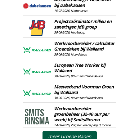
bij Dabekausen
15-07-2026, Nederweert
Projectcoördinator milieu en
saneringen JdB groep
30-06-2026, Hoofddorp
Werkvoorbereider / calculator
Groendaken bij Wallaard
30-06-2026, Noordeloos
European Tree Worker bij
Wallaard
30-06-2026, 80 km rond Noordeloos
Meewerkend Voorman Groen
bij Wallaard
30-06-2026, 80 km rond Noordeloos
Werkvoorbereider
groenbeheer (32-40 uur per
week) bij SmitsRinsma
24-06-2026, Zutphen en op project locatie
meer Groene Banen