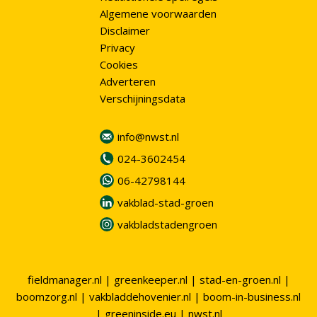
Algemene voorwaarden
Disclaimer
Privacy
Cookies
Adverteren
Verschijningsdata
info@nwst.nl
024-3602454
06-42798144
vakblad-stad-groen
vakbladstadengroen
fieldmanager.nl
|
greenkeeper.nl
|
stad-en-groen.nl
|
boomzorg.nl
|
vakbladdehovenier.nl
|
boom-in-business.nl
|
greeninside.eu
|
nwst.nl