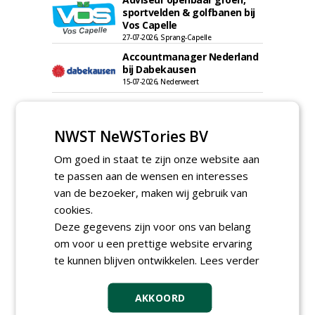
sportvelden & golfbanen bij
Vos Capelle
27-07-2026, Sprang-Capelle
Accountmanager Nederland
bij Dabekausen
15-07-2026, Nederweert
Projectcoördinator milieu en
saneringen JdB groep
NWST NeWSTories BV
30-06-2026, Hoofddorp
Werkvoorbereider /
Om goed in staat te zijn onze website aan
calculator Groendaken bij
te passen aan de wensen en interesses
Wallaard
van de bezoeker, maken wij gebruik van
30-06-2026, Noordeloos
cookies.
European Tree Worker bij
Deze gegevens zijn voor ons van belang
Wallaard
30-06-2026, 80 km rond Noordeloos
om voor u een prettige website ervaring
te kunnen blijven ontwikkelen.
Lees verder
Meewerkend Voorman Groen
bij Wallaard
30-06-2026, 80 km rond Noordeloos
AKKOORD
Werkvoorbereider