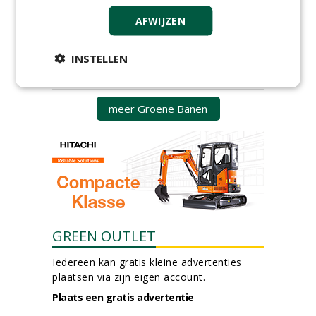
groenbeheer (32-40 uur per
AFWIJZEN
week) bij SmitsRinsma
24-06-2026, Zutphen en op project locatie
Ervaren werkvoorbereider
INSTELLEN
(32-40 uur) bij SmitsRinsma
24-06-2026, Zutphen
meer Groene Banen
GREEN OUTLET
Iedereen kan gratis kleine advertenties
plaatsen via zijn eigen account.
Plaats een gratis advertentie