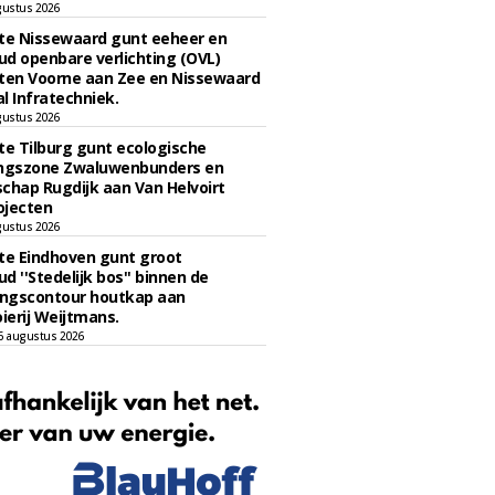
gustus 2026
e Nissewaard gunt eeheer en
d openbare verlichting (OVL)
en Voorne aan Zee en Nissewaard
l Infratechniek.
gustus 2026
e Tilburg gunt ecologische
ingszone Zwaluwenbunders en
chap Rugdijk aan Van Helvoirt
ojecten
gustus 2026
e Eindhoven gunt groot
d ''Stedelijk bos'' binnen de
ngscontour houtkap aan
erij Weijtmans.
6 augustus 2026