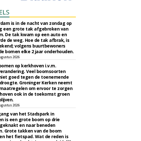
ELS
rdam is in de nacht van zondag op
 een grote tak afgebroken van
m. De tak kwam op een auto en
de de weg. Hoe de tak afbrak, is
ekend; volgens buurtbewoners
e bomen elke 2 jaar onderhouden.
ugustus 2026
bomen op kerkhoven i.v.m.
verandering. Veel boomsoorten
niet goed tegen de toenemende
 droogte. Groninger Kerken neemt
maatregelen om ervoor te zorgen
hoven ook in de toekomst groen
lijven.
ugustus 2026
ngang van het Stadspark in
n is een grote boom op drie
 geknakt en naar beneden
. Grote takken van de boom
en het fietspad. Wat de reden is