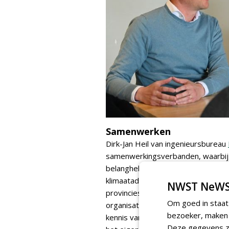
Samenwerken
Dirk-Jan Heil van ingenieursbureau
samenwerkingsverbanden, waarbij
belanghebbenden bijvoorbeeld in 
klimaatadaptatie. Heil: 'Jaren gele
NWST NeWS
provincies en grote gemeentes in d
Om goed in staat
organisatie verdween. Gelukkig w
bezoeker, maken w
kennis van zaken Het is nodig om 
Deze gegevens zi