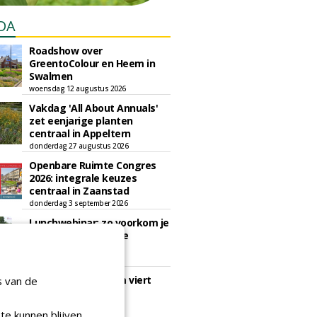
DA
Roadshow over
GreentoColour en Heem in
Swalmen
woensdag 12 augustus 2026
Vakdag 'All About Annuals'
zet eenjarige planten
centraal in Appeltern
donderdag 27 augustus 2026
Openbare Ruimte Congres
2026: integrale keuzes
centraal in Zaanstad
donderdag 3 september 2026
Lunchwebinar: zo voorkom je
dat natuurinclusieve
ambities stranden
dinsdag 8 september 2026
Rooftop Symposium viert
s van de
tien jaar duurzame
dakontwikkeling
te kunnen blijven