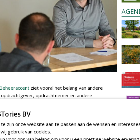
AGEN
Beheeraccent
ziet vooral het belang van andere
 opdrachtgever, opdrachtnemer en andere
bouwteams samenwerken aan biodiversiteit en
den zijn overheidsorganisaties zoals Rijkswaterstaat,
Tories BV
e regierol gekropen, waarbij de kennis uit de eigen
 te zijn onze website aan te passen aan de wensen en interesse
ordt er nu weer ingezet op eigen medewerkers met
ij gebruik van cookies.
de samenwerking aan te gaan en verder te kijken dan
jn voor ons van belang om voor u een prettige website ervaring 