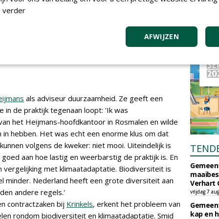
 verder
boom als hij een goede
AFWIJZEN
en een gazon pas een gazon als
d
eijmans
als adviseur duurzaamheid. Ze geeft een
 in de praktijk tegenaan loopt: 'Ik was
van het Heijmans-hoofdkantoor in Rosmalen en wilde
n in hebben. Het was echt een enorme klus om dat
 kunnen volgens de kweker: niet mooi. Uiteindelijk is
TEND
 goed aan hoe lastig en weerbarstig de praktijk is. En
Gemeent
n vergelijking met klimaatadaptatie. Biodiversiteit is
maaibes
el minder. Nederland heeft een grote diversiteit aan
Verhart 
en andere regels.'
vrijdag 7 au
en contractzaken bij
Krinkels
, erkent het probleem van
Gemeent
kap en h
n rondom biodiversiteit en klimaatadaptatie. Smid