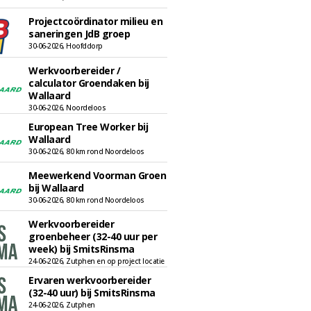
Projectcoördinator milieu en
saneringen JdB groep
30-06-2026, Hoofddorp
Werkvoorbereider /
calculator Groendaken bij
Wallaard
30-06-2026, Noordeloos
European Tree Worker bij
Wallaard
30-06-2026, 80 km rond Noordeloos
Meewerkend Voorman Groen
bij Wallaard
30-06-2026, 80 km rond Noordeloos
Werkvoorbereider
groenbeheer (32-40 uur per
week) bij SmitsRinsma
24-06-2026, Zutphen en op project locatie
Ervaren werkvoorbereider
(32-40 uur) bij SmitsRinsma
24-06-2026, Zutphen