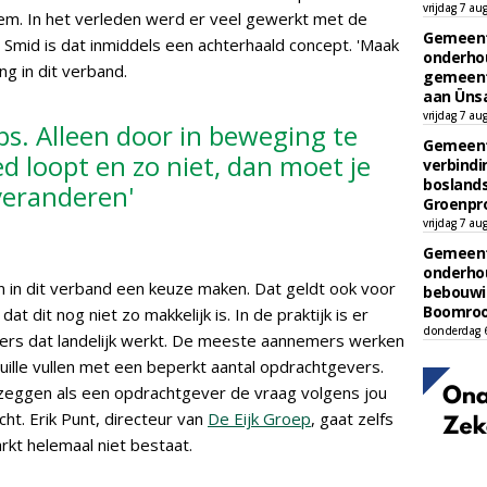
vrijdag 7 au
eem. In het verleden werd er veel gewerkt met de
Gemeent
mid is dat inmiddels een achterhaald concept. 'Maak
onderhou
g in dit verband.
gemeent
aan Ünsa
vrijdag 7 au
ps. Alleen door in beweging te
Gemeent
ed loopt en zo niet, dan moet je
verbind
boslands
veranderen'
Groenpr
vrijdag 7 au
Gemeent
onderhou
 in dit verband een keuze maken. Dat geldt ook voor
bebouwi
Boomrooi
 dit nog niet zo makkelijk is. In de praktijk is er
donderdag 
ers dat landelijk werkt. De meeste aannemers werken
ille vullen met een beperkt aantal opdrachtgevers.
 zeggen als een opdrachtgever de vraag volgens jou
ht. Erik Punt, directeur van
De Eijk Groep
, gaat zelfs
rkt helemaal niet bestaat.