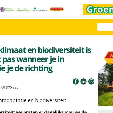
imaat en biodiversiteit is
 pas wanneer je in
e je de richting
370 sec
tadaptatie en biodiversiteit
siteit: we praten er dagelijks over en de