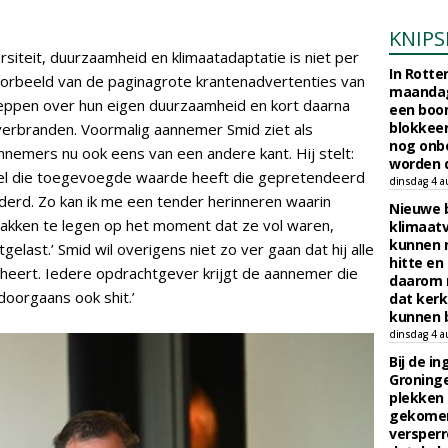
KNIPS
rsiteit, duurzaamheid en klimaatadaptatie is niet per
In Rotte
voorbeeld van de paginagrote krantenadvertenties van
maandag
heppen over hun eigen duurzaamheid en kort daarna
een boo
blokkeer
 verbranden. Voormalig aannemer Smid ziet als
nog onb
nemers nu ook eens van een andere kant. Hij stelt:
worden d
wel die toegevoegde waarde heeft die gepretendeerd
dinsdag 4 a
anderd. Zo kan ik me een tender herinneren waarin
Nieuwe 
bakken te legen op het moment dat ze vol waren,
klimaat
kunnen 
last.’ Smid wil overigens niet zo ver gaan dat hij alle
hitte en
heert. Iedere opdrachtgever krijgt de aannemer die
daarom 
t doorgaans ook shit.’
dat kerk
kunnen b
dinsdag 4 a
Bij de i
Groninge
plekken
gekomen
versperr