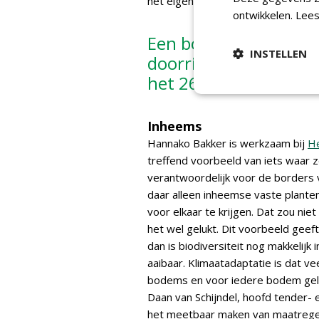
het eigen hokje.'
ontwikkelen.
Lees
Een boom is pas een 
INSTELLEN
doorrijhoogte heeft 
het 26 keer is gemaai
Inheems
Hannako Bakker is werkzaam bij
H
treffend voorbeeld van iets waar ze
verantwoordelijk voor de borders 
daar alleen inheemse vaste plante
voor elkaar te krijgen. Dat zou niet
het wel gelukt. Dit voorbeeld geeft
dan is biodiversiteit nog makkelijk i
aaibaar. Klimaatadaptatie is dat ve
bodems en voor iedere bodem geld
Daan van Schijndel, hoofd tender- 
het meetbaar maken van maatregele