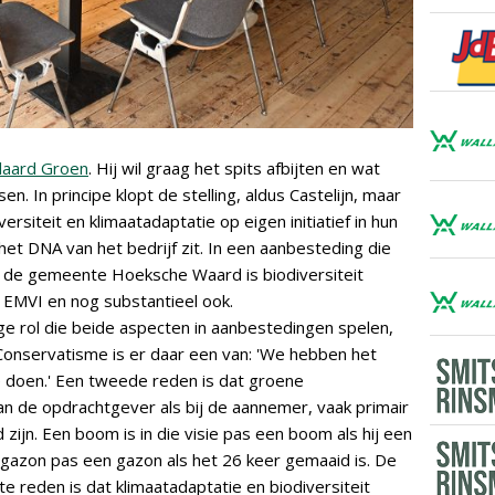
laard Groen
. Hij wil graag het spits afbijten en wat
en. In principe klopt de stelling, aldus Castelijn, maar
versiteit en klimaatadaptatie op eigen initiatief in hun
het DNA van het bedrijf zit. In een aanbesteding die
n de gemeente Hoeksche Waard is biodiversiteit
 EMVI en nog substantieel ook.
nge rol die beide aspecten in aanbestedingen spelen,
Conservatisme is er daar een van: 'We hebben het
we doen.' Een tweede reden is dat groene
an de opdrachtgever als bij de aannemer, vaak primair
zijn. Een boom is in die visie pas een boom als hij een
gazon pas een gazon als het 26 keer gemaaid is. De
e reden is dat klimaatadaptatie en biodiversiteit