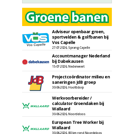
Adviseur openbaar groen,
sportvelden & golfbanen bij
Vos Capelle
27-07-2026, Sprang-Capelle
Accountmanager Nederland
bij Dabekausen
15-07-2026, Nederweert
Projectcoördinator milieu en
saneringen JdB groep
30-06-2026, Hoofddorp
Werkvoorbereider /
calculator Groendaken bij
Wallaard
30-06-2026, Noordeloos
European Tree Worker bij
Wallaard
30-06-2026, 80 km rond Noordeloos