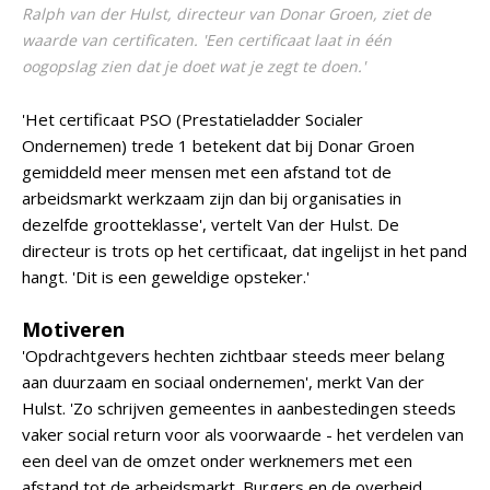
Ralph van der Hulst, directeur van Donar Groen, ziet de
waarde van certificaten. 'Een certificaat laat in één
oogopslag zien dat je doet wat je zegt te doen.'
'Het certificaat PSO (Prestatieladder Socialer
Ondernemen) trede 1 betekent dat bij Donar Groen
gemiddeld meer mensen met een afstand tot de
arbeidsmarkt werkzaam zijn dan bij organisaties in
dezelfde grootteklasse', vertelt Van der Hulst. De
directeur is trots op het certificaat, dat ingelijst in het pand
hangt. 'Dit is een geweldige opsteker.'
Motiveren
'Opdrachtgevers hechten zichtbaar steeds meer belang
aan duurzaam en sociaal ondernemen', merkt Van der
Hulst. 'Zo schrijven gemeentes in aanbestedingen steeds
vaker social return voor als voorwaarde - het verdelen van
een deel van de omzet onder werknemers met een
afstand tot de arbeidsmarkt. Burgers en de overheid