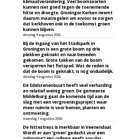
klimaatverandering. Veel boomsoorten
kunnen niet goed tegen de toenemende
hitte en droogte. Groninger Kerken neemt
daarom maatregelen om ervoor te zorgen
dat kerkhoven ook in de toekomst groen
kunnen blijven.
dinsdag 4 augustus 2026
Bij de ingang van het Stadspark in
Groningen is een grote boom op drie
plekken geknakt en naar beneden
gekomen. Grote takken van de boom
versperren het fietspad. Wat de reden is
dat de boom is geknakt, is nog onduidelijk.
dinsdag 4 augustus 2026
De Edelstenenbuurt heeft veel verharding
en relatief weinig groen. De gemeente
Middelburg gaat de komende tijd aan de
slag met een vergroeningsproject waar
meer ruimte is voor bomen, planten en
ontmoeting.
maandag 3 augustus 2026
De hittestress is merkbaar in Veenendaal.
Wordt er aan 'groen' gedacht voor een
oplossing? Het college geeft aan dat