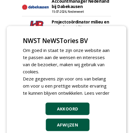
Accountmanager Nederland
bij Dabekausen
15-07-2026, Nederweert
Projectcoördinator milieu en
saneringen JdB groep
30-06-2026, Hoofddorp
NWST NeWSTories BV
Werkvoorbereider /
calculator Groendaken bij
Om goed in staat te zijn onze website aan
Wallaard
te passen aan de wensen en interesses
30-06-2026, Noordeloos
van de bezoeker, maken wij gebruik van
European Tree Worker bij
cookies.
Wallaard
30-06-2026, 80 km rond Noordeloos
Deze gegevens zijn voor ons van belang
om voor u een prettige website ervaring
Meewerkend Voorman Groen
te kunnen blijven ontwikkelen.
Lees verder
bij Wallaard
30-06-2026, 80 km rond Noordeloos
Werkvoorbereider
AKKOORD
groenbeheer (32-40 uur per
week) bij SmitsRinsma
AFWIJZEN
24-06-2026, Zutphen en op project locatie
Ervaren werkvoorbereider