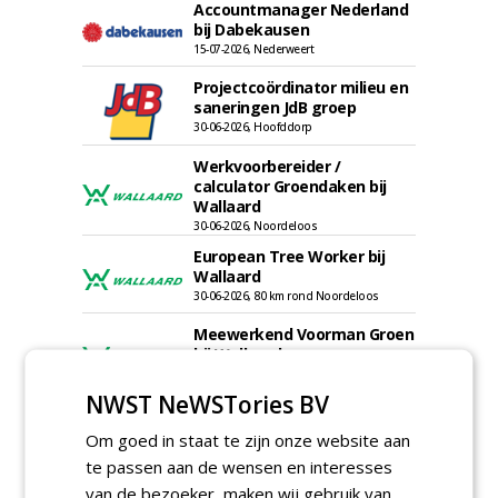
Accountmanager Nederland
bij Dabekausen
15-07-2026, Nederweert
Projectcoördinator milieu en
saneringen JdB groep
30-06-2026, Hoofddorp
Werkvoorbereider /
calculator Groendaken bij
Wallaard
30-06-2026, Noordeloos
European Tree Worker bij
Wallaard
30-06-2026, 80 km rond Noordeloos
Meewerkend Voorman Groen
bij Wallaard
30-06-2026, 80 km rond Noordeloos
NWST NeWSTories BV
Werkvoorbereider
groenbeheer (32-40 uur per
Om goed in staat te zijn onze website aan
week) bij SmitsRinsma
te passen aan de wensen en interesses
24-06-2026, Zutphen en op project locatie
van de bezoeker, maken wij gebruik van