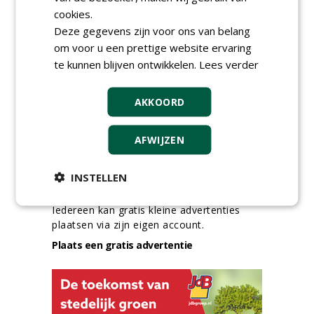
Ervaren werkvoorbereider
cookies.
(32-40 uur) bij SmitsRinsma
24-06-2026, Zutphen
Deze gegevens zijn voor ons van belang
om voor u een prettige website ervaring
meer Groene Banen
te kunnen blijven ontwikkelen.
Lees verder
AKKOORD
AFWIJZEN
INSTELLEN
GREEN OUTLET
Iedereen kan gratis kleine advertenties
plaatsen via zijn eigen account.
Plaats een gratis advertentie