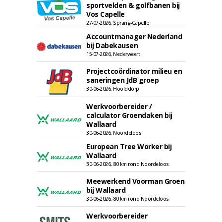
sportvelden & golfbanen bij
Vos Capelle
27-07-2026, Sprang-Capelle
Accountmanager Nederland
bij Dabekausen
15-07-2026, Nederweert
Projectcoördinator milieu en
saneringen JdB groep
30-06-2026, Hoofddorp
Werkvoorbereider /
calculator Groendaken bij
Wallaard
30-06-2026, Noordeloos
European Tree Worker bij
Wallaard
30-06-2026, 80 km rond Noordeloos
Meewerkend Voorman Groen
bij Wallaard
30-06-2026, 80 km rond Noordeloos
Werkvoorbereider