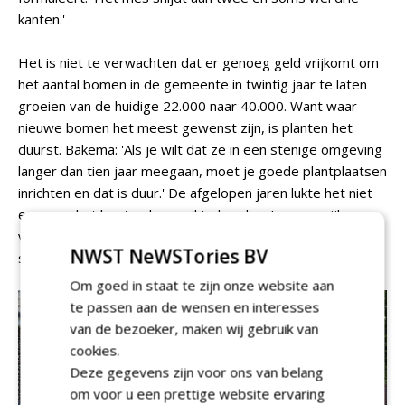
kanten.'
Het is niet te verwachten dat er genoeg geld vrijkomt om
het aantal bomen in de gemeente in twintig jaar te laten
groeien van de huidige 22.000 naar 40.000. Want waar
nieuwe bomen het meest gewenst zijn, is planten het
duurst. Bakema: 'Als je wilt dat ze in een stenige omgeving
langer dan tien jaar meegaan, moet je goede plantplaatsen
inrichten en dat is duur.' De afgelopen jaren lukte het niet
eens om het bestand op peil te houden. In woonwijken
verdwenen juist plantplaatsen om extra ruimte te
NWST NeWSTories BV
scheppen voor parkeren.
Om goed in staat te zijn onze website aan
te passen aan de wensen en interesses
van de bezoeker, maken wij gebruik van
cookies.
Deze gegevens zijn voor ons van belang
om voor u een prettige website ervaring