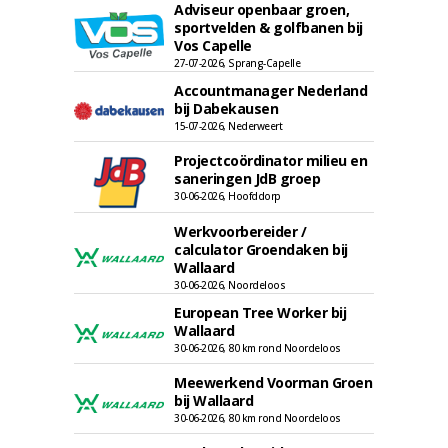
Adviseur openbaar groen,
sportvelden & golfbanen bij
Vos Capelle
27-07-2026, Sprang-Capelle
Accountmanager Nederland
bij Dabekausen
15-07-2026, Nederweert
Projectcoördinator milieu en
saneringen JdB groep
30-06-2026, Hoofddorp
Werkvoorbereider /
calculator Groendaken bij
Wallaard
30-06-2026, Noordeloos
European Tree Worker bij
Wallaard
30-06-2026, 80 km rond Noordeloos
Meewerkend Voorman Groen
bij Wallaard
30-06-2026, 80 km rond Noordeloos