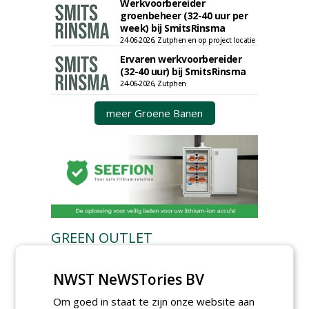
Werkvoorbereider
groenbeheer (32-40 uur per
week) bij SmitsRinsma
24-06-2026, Zutphen en op project locatie
Ervaren werkvoorbereider
(32-40 uur) bij SmitsRinsma
24-06-2026, Zutphen
meer Groene Banen
GREEN OUTLET
Iedereen kan gratis kleine advertenties
NWST NeWSTories BV
plaatsen via zijn eigen account.
Plaats een gratis advertentie
Om goed in staat te zijn onze website aan