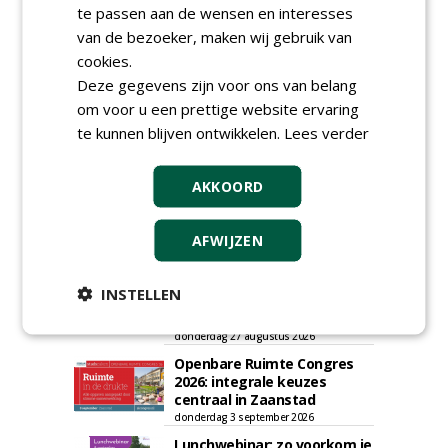
te passen aan de wensen en interesses
van de bezoeker, maken wij gebruik van
cookies.
Deze gegevens zijn voor ons van belang
om voor u een prettige website ervaring
te kunnen blijven ontwikkelen.
Lees verder
AGENDA
AKKOORD
Roadshow over
GreentoColour en Heem in
Swalmen
AFWIJZEN
woensdag 12 augustus 2026
Vakdag 'All About Annuals'
INSTELLEN
zet eenjarige planten
centraal in Appeltern
donderdag 27 augustus 2026
Openbare Ruimte Congres
2026: integrale keuzes
centraal in Zaanstad
donderdag 3 september 2026
Lunchwebinar: zo voorkom je