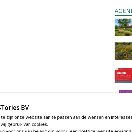
AGEN
Tories BV
 te zijn onze website aan te passen aan de wensen en interesse
ij gebruik van cookies.
jn voor ons van belang om voor u een prettige website ervaring 