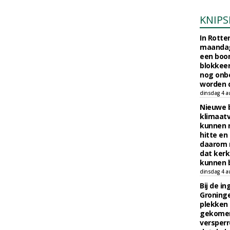
KNIPS
In Rotte
maandag
een boo
blokkeer
nog onb
worden d
dinsdag 4 a
Nieuwe 
klimaat
kunnen 
hitte en
daarom 
dat kerk
kunnen b
dinsdag 4 a
Bij de i
Groninge
plekken
gekomen
versperr