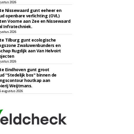
gustus 2026
e Nissewaard gunt eeheer en
d openbare verlichting (OVL)
en Voorne aan Zee en Nissewaard
l Infratechniek.
gustus 2026
e Tilburg gunt ecologische
ingszone Zwaluwenbunders en
chap Rugdijk aan Van Helvoirt
ojecten
gustus 2026
e Eindhoven gunt groot
d ''Stedelijk bos'' binnen de
ngscontour houtkap aan
erij Weijtmans.
6 augustus 2026