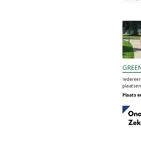
GREE
Iedereen
plaatsen
Plaats e