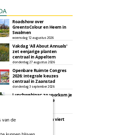
DA
Roadshow over
GreentoColour en Heem in
Swalmen
woensdag 12 augustus 2026
Vakdag 'All About Annuals'
zet eenjarige planten
centraal in Appeltern
donderdag 27 augustus 2026
Openbare Ruimte Congres
2026: integrale keuzes
centraal in Zaanstad
donderdag 3 september 2026
Lunchwebinar: zo voorkom je
dat natuurinclusieve
ambities stranden
dinsdag 8 september 2026
Rooftop Symposium viert
s van de
tien jaar duurzame
dakontwikkeling
te kunnen blijven