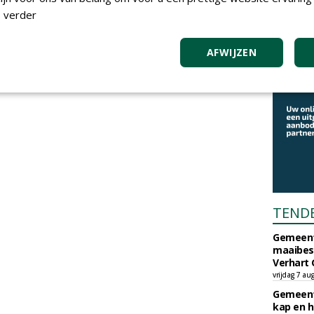
 verder
AFWIJZEN
TEND
Gemeent
maaibes
Verhart 
vrijdag 7 au
Gemeent
kap en h