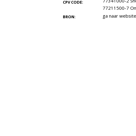
77341000-2 Sn
CPV CODE:
77211500-7 On
ga naar websit
BRON: