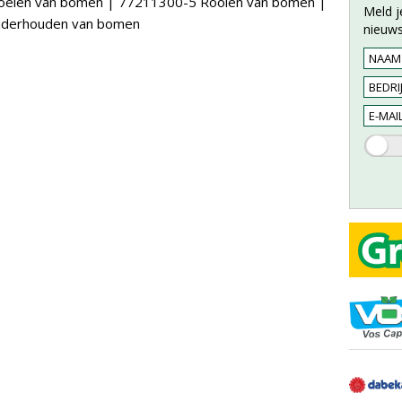
oeien van bomen
|
77211300-5 Rooien van bomen
|
Meld j
derhouden van bomen
nieuws
e