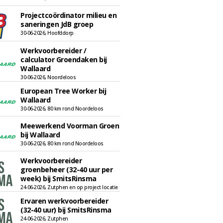
Projectcoördinator milieu en
saneringen JdB groep
30-06-2026, Hoofddorp
Werkvoorbereider /
calculator Groendaken bij
Wallaard
30-06-2026, Noordeloos
European Tree Worker bij
Wallaard
30-06-2026, 80 km rond Noordeloos
Meewerkend Voorman Groen
bij Wallaard
30-06-2026, 80 km rond Noordeloos
Werkvoorbereider
groenbeheer (32-40 uur per
week) bij SmitsRinsma
24-06-2026, Zutphen en op project locatie
Ervaren werkvoorbereider
(32-40 uur) bij SmitsRinsma
24-06-2026, Zutphen