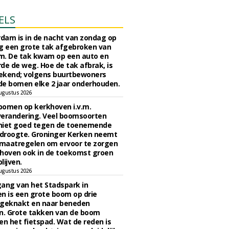
ELS
rdam is in de nacht van zondag op
 een grote tak afgebroken van
m. De tak kwam op een auto en
de de weg. Hoe de tak afbrak, is
ekend; volgens buurtbewoners
e bomen elke 2 jaar onderhouden.
ugustus 2026
bomen op kerkhoven i.v.m.
verandering. Veel boomsoorten
niet goed tegen de toenemende
 droogte. Groninger Kerken neemt
maatregelen om ervoor te zorgen
hoven ook in de toekomst groen
lijven.
ugustus 2026
ngang van het Stadspark in
n is een grote boom op drie
 geknakt en naar beneden
. Grote takken van de boom
en het fietspad. Wat de reden is