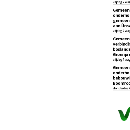
vrijdag 7 au
Gemeent
onderhou
gemeent
aan Ünsa
vrijdag 7 au
Gemeent
verbind
boslands
Groenpr
vrijdag 7 au
Gemeent
onderhou
bebouwi
Boomrooi
donderdag 