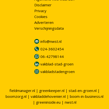
Disclaimer
Privacy
Cookies
Adverteren
Verschijningsdata
info@nwst.nl
024-3602454
06-42798144
vakblad-stad-groen
vakbladstadengroen
fieldmanager.nl
|
greenkeeper.nl
|
stad-en-groen.nl
|
boomzorg.nl
|
vakbladdehovenier.nl
|
boom-in-business.nl
|
greeninside.eu
|
nwst.nl