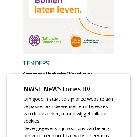
TENDERS
Gemeente Hoeksche Waard gunt
maaibestek watergangen 2026-2027 aan
Verhart Groen en Jaro.
NWST NeWSTories BV
vrijdag 7 augustus 2026
Om goed in staat te zijn onze website aan
Gemeente Tilburg gunt raamovereenkomst
kap en herplant bomen aan J. van Esch.
te passen aan de wensen en interesses
vrijdag 7 augustus 2026
van de bezoeker, maken wij gebruik van
Gemeente Nissewaard gunt eeheer en
cookies.
onderhoud openbare verlichting (OVL)
Deze gegevens zijn voor ons van belang
gemeenten Voorne aan Zee en Nissewaard
aan Ünsal Infratechniek.
om voor u een prettige website ervaring