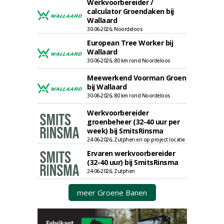
Werkvoorbereider /
calculator Groendaken bij
Wallaard
30-06-2026, Noordeloos
European Tree Worker bij
Wallaard
30-06-2026, 80 km rond Noordeloos
Meewerkend Voorman Groen
bij Wallaard
30-06-2026, 80 km rond Noordeloos
Werkvoorbereider
groenbeheer (32-40 uur per
week) bij SmitsRinsma
24-06-2026, Zutphen en op project locatie
Ervaren werkvoorbereider
(32-40 uur) bij SmitsRinsma
24-06-2026, Zutphen
meer Groene Banen