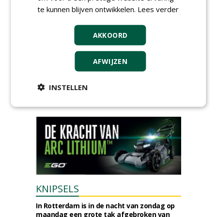
vrijdag 7 augustus 2026
te kunnen blijven ontwikkelen.
Lees verder
Gemeente Tilburg gunt ecologische
verbindingszone Zwaluwenbunders en
AKKOORD
boslandschap Rugdijk aan Van Helvoirt
Groenprojecten
vrijdag 7 augustus 2026
AFWIJZEN
Gemeente Eindhoven gunt groot
onderhoud ''Stedelijk bos'' binnen de
bebouwingscontour houtkap aan
INSTELLEN
Boomrooierij Weijtmans.
donderdag 6 augustus 2026
KNIPSELS
In Rotterdam is in de nacht van zondag op
maandag een grote tak afgebroken van