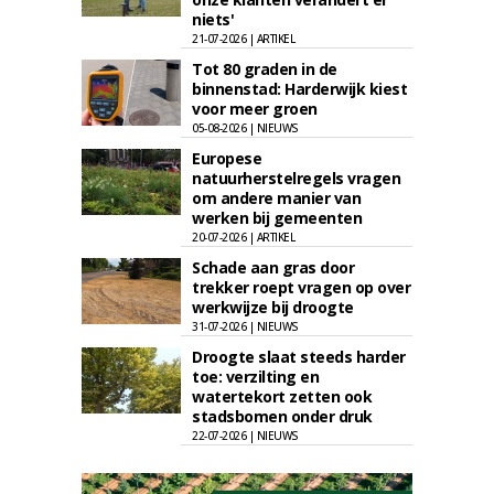
niets'
21-07-2026 | ARTIKEL
Tot 80 graden in de
binnenstad: Harderwijk kiest
voor meer groen
05-08-2026 | NIEUWS
Europese
natuurherstelregels vragen
om andere manier van
werken bij gemeenten
20-07-2026 | ARTIKEL
Schade aan gras door
trekker roept vragen op over
werkwijze bij droogte
31-07-2026 | NIEUWS
Droogte slaat steeds harder
toe: verzilting en
watertekort zetten ook
stadsbomen onder druk
22-07-2026 | NIEUWS