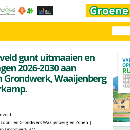
eld gunt uitmaaien en
gen 2026-2030 aan
n Grondwerk, Waaijenberg
rkamp.
eveld
|
Loon- en Grondwerk Waaijenberg en Zonen
|
en Grondwerk B.V.