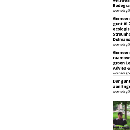
verzwaa
Bodegrav
woensdag 5
Gemeent
gunt AI
ecologis
Struunho
Dolmans 
woensdag 5
Gemeent
raamove
groen L
Advies &
woensdag 5
Dar gun
aan Enge
woensdag 5