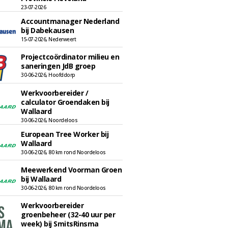
23-07-2026
Accountmanager Nederland
bij Dabekausen
15-07-2026, Nederweert
Projectcoördinator milieu en
saneringen JdB groep
30-06-2026, Hoofddorp
Werkvoorbereider /
calculator Groendaken bij
Wallaard
30-06-2026, Noordeloos
European Tree Worker bij
Wallaard
30-06-2026, 80 km rond Noordeloos
Meewerkend Voorman Groen
bij Wallaard
30-06-2026, 80 km rond Noordeloos
Werkvoorbereider
groenbeheer (32-40 uur per
week) bij SmitsRinsma