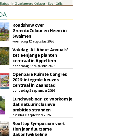
DA
Roadshow over
GreentoColour en Heem in
Swalmen
woensdag 12 augustus 2026
Vakdag 'All About Annuals'
zet eenjarige planten
centraal in Appeltern
donderdag 27 augustus 2026
Openbare Ruimte Congres
2026: integrale keuzes
centraal in Zaanstad
donderdag 3 september 2026
Lunchwebinar: zo voorkom je
dat natuurinclusieve
ambities stranden
dinsdag 8 september 2026
Rooftop Symposium viert
tien jaar duurzame
dakontwikkeling