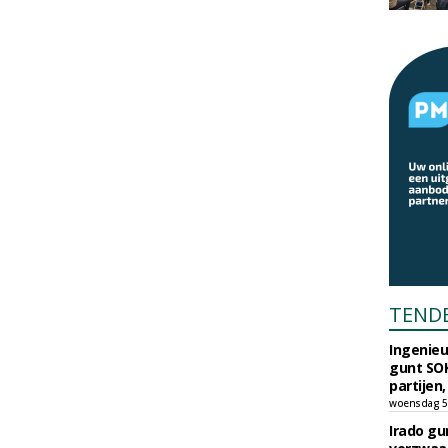
TEND
Ingenie
gunt SOK
partijen,
woensdag 5
Irado g