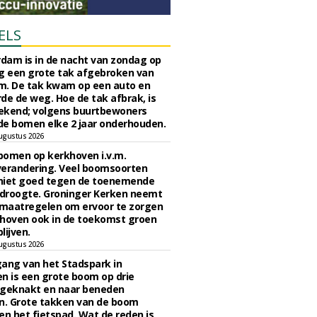
ELS
rdam is in de nacht van zondag op
 een grote tak afgebroken van
m. De tak kwam op een auto en
de de weg. Hoe de tak afbrak, is
ekend; volgens buurtbewoners
e bomen elke 2 jaar onderhouden.
ugustus 2026
bomen op kerkhoven i.v.m.
verandering. Veel boomsoorten
niet goed tegen de toenemende
 droogte. Groninger Kerken neemt
maatregelen om ervoor te zorgen
hoven ook in de toekomst groen
lijven.
ugustus 2026
ngang van het Stadspark in
n is een grote boom op drie
 geknakt en naar beneden
. Grote takken van de boom
en het fietspad. Wat de reden is