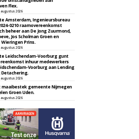
rde omstandigheden aan
en Flex.
 augustus 2026
e Amsterdam, Ingenieursbureau
 2024-0210 raamovereenkomst
ch beheer aan De Jong Zuurmond,
eve, Jos Scholman Groen en
Wieringen Prins.
 augustus 2026
e Leidschendam-Voorburg gunt
reenkomst inhuur medewerkers
eidschendam-Voorburg aan Lending
 Detachering.
 augustus 2026
t maaibestek gemeente Nijmegen
len Groen Uden.
 augustus 2026