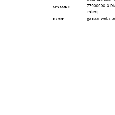
77000000-0 Dien
CPV CODE:
imkerij
ga naar websit
BRON: