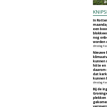
KNIPS
In Rotte
maandag
een boo
blokkeer
nog onb
worden d
dinsdag 4 a
Nieuwe 
klimaat
kunnen 
hitte en
daarom 
dat kerk
kunnen b
dinsdag 4 a
Bij de i
Groninge
plekken
gekomen
versperr