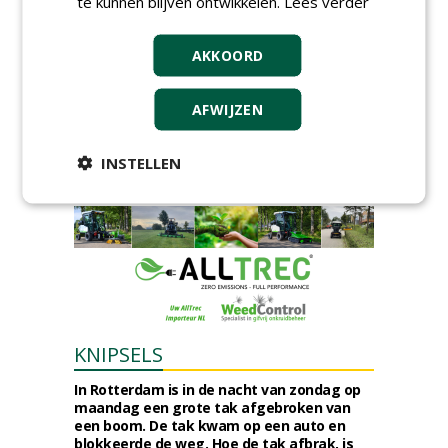
te kunnen blijven ontwikkelen.
Lees verder
gunt AI 2024-0210 raamovereenkomst
ecologisch beheer aan De Jong Zuurmond,
Struunhoeve, Jos Scholman Groen en
AKKOORD
Dolmans Wieringen Prins.
woensdag 5 augustus 2026
Gemeente Leidschendam-Voorburg gunt
AFWIJZEN
raamovereenkomst inhuur medewerkers
groen Leidschendam-Voorburg aan Lending
Advies & Detachering.
INSTELLEN
woensdag 5 augustus 2026
KNIPSELS
In Rotterdam is in de nacht van zondag op
maandag een grote tak afgebroken van
een boom. De tak kwam op een auto en
blokkeerde de weg. Hoe de tak afbrak, is