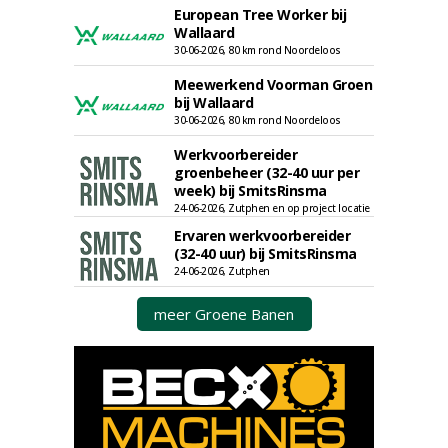
European Tree Worker bij
Wallaard
30-06-2026, 80 km rond Noordeloos
Meewerkend Voorman Groen
bij Wallaard
30-06-2026, 80 km rond Noordeloos
Werkvoorbereider
groenbeheer (32-40 uur per
week) bij SmitsRinsma
24-06-2026, Zutphen en op project locatie
Ervaren werkvoorbereider
(32-40 uur) bij SmitsRinsma
24-06-2026, Zutphen
meer Groene Banen