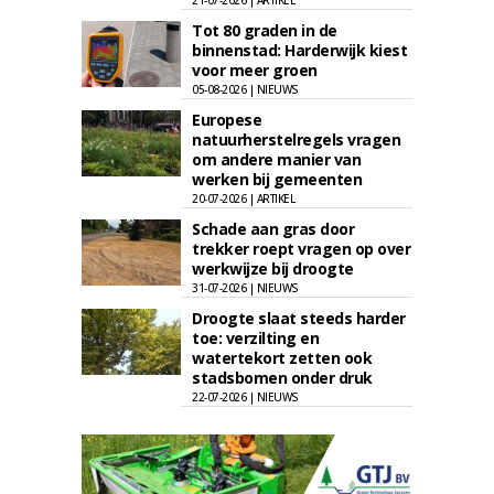
21-07-2026 | ARTIKEL
Tot 80 graden in de
binnenstad: Harderwijk kiest
voor meer groen
05-08-2026 | NIEUWS
Europese
natuurherstelregels vragen
om andere manier van
werken bij gemeenten
20-07-2026 | ARTIKEL
Schade aan gras door
trekker roept vragen op over
werkwijze bij droogte
31-07-2026 | NIEUWS
Droogte slaat steeds harder
toe: verzilting en
watertekort zetten ook
stadsbomen onder druk
22-07-2026 | NIEUWS