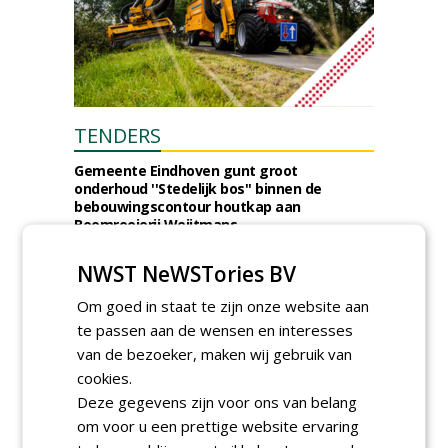
TENDERS
Gemeente Eindhoven gunt groot
onderhoud ''Stedelijk bos'' binnen de
bebouwingscontour houtkap aan
Boomrooierij Weijtmans.
donderdag 6 augustus 2026
NWST NeWSTories BV
Ingenieursbureau Gemeente Amsterdam
gunt SOK 2.0 verhardingen aan diverse
Om goed in staat te zijn onze website aan
partijen, o.a. Gebr. Griekspoor.
woensdag 5 augustus 2026
te passen aan de wensen en interesses
Irado gunt schoffelwerkzaamheden onder
van de bezoeker, maken wij gebruik van
verzwaarde omstandigheden aan
cookies.
Bodegraven Flex.
Deze gegevens zijn voor ons van belang
woensdag 5 augustus 2026
om voor u een prettige website ervaring
Gemeente Amsterdam, Ingenieursbureau