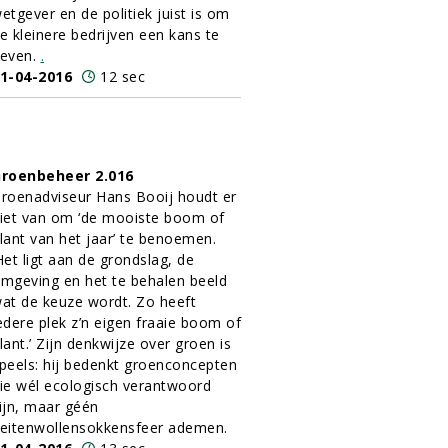
etgever en de politiek juist is om
e kleinere bedrijven een kans te
even.
.
1-04-2016
12 sec
roenbeheer 2.016
roenadviseur Hans Booij houdt er
iet van om ‘de mooiste boom of
lant van het jaar’ te benoemen.
Het ligt aan de grondslag, de
mgeving en het te behalen beeld
at de keuze wordt. Zo heeft
edere plek z’n eigen fraaie boom of
lant.’ Zijn denkwijze over groen is
peels: hij bedenkt groenconcepten
ie wél ecologisch verantwoord
ijn, maar géén
eitenwollensokkensfeer ademen.