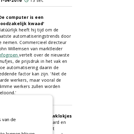
1-04-2016
13 sec
De computer is een
oodzakelijk kwaad'
atúúrlijk heeft hij tijd om de
aatste automatiseringstrends door
e nemen. Commercieel directeur
ohn Willemsen van marktleider
nfogroen
vertelt over de nieuwste
nufjes, de prijsdruk in het vak en
oe automatisering daarin de
eddende factor kan zijn. 'Niet de
arde werkers, maar vooral de
limme werkers zullen worden
eloond.'
1-04-2016
10 sec
cheuren met de sneeuwklokjes
s van de
p klassieke wijze, met paard en
agen, werd onlangs in het
te kunnen blijven