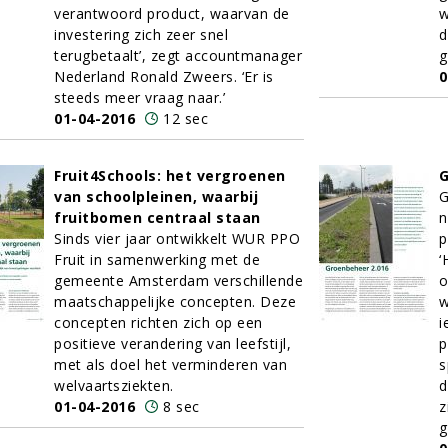
verantwoord product, waarvan de
w
investering zich zeer snel
d
terugbetaalt’, zegt accountmanager
g
Nederland Ronald Zweers. ‘Er is
0
steeds meer vraag naar.’
01-04-2016
12 sec
Fruit4Schools: het vergroenen
G
van schoolpleinen, waarbij
G
fruitbomen centraal staan
n
Sinds vier jaar ontwikkelt WUR PPO
p
Fruit in samenwerking met de
‘
gemeente Amsterdam verschillende
o
maatschappelijke concepten. Deze
w
concepten richten zich op een
i
positieve verandering van leefstijl,
p
met als doel het verminderen van
s
welvaartsziekten.
d
01-04-2016
8 sec
z
g