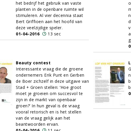
het bedrijf het gebruik van vaste
o
planten in de openbare ruimte wil
m
stimuleren. Al vier decennia staat
n
Bert Griffioen aan het hoofd van
d
deze veelzijdige speler.
v
01-04-2016
13 sec
a
g
0
Beauty contest
L
Interessante vraag die de groene
G
ondernemers Erik Punt en Gerben
n
de Boer zichzelf in deze uitgave van
b
Stad + Groen stellen: ‘Hoe groot
b
moet je groeien om succesvol te
0
zijn in de markt van openbaar
groen?’ In hun geval is de vraag
vooral retorisch en is het stellen
van de vraag gelijk aan het
beantwoorden ervan.
01-04-2016
11 sec