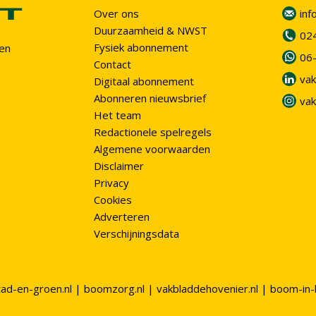
Over ons
inf
Duurzaamheid & NWST
02
Fysiek abonnement
en
06
Contact
vak
Digitaal abonnement
Abonneren nieuwsbrief
vak
Het team
Redactionele spelregels
Algemene voorwaarden
Disclaimer
Privacy
Cookies
Adverteren
Verschijningsdata
tad-en-groen.nl
|
boomzorg.nl
|
vakbladdehovenier.nl
|
boom-in-