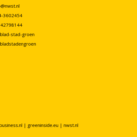
o@nwst.nl
4-3602454
-42798144
blad-stad-groen
bladstadengroen
business.nl
|
greeninside.eu
|
nwst.nl