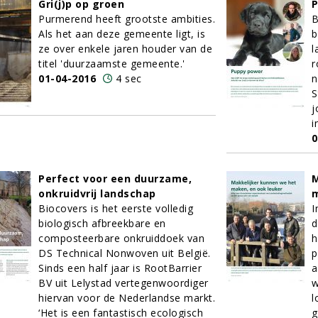
Gri(j)p op groen
P
Purmerend heeft grootste ambities.
B
Als het aan deze gemeente ligt, is
b
ze over enkele jaren houder van de
l
titel 'duurzaamste gemeente.'
r
01-04-2016
4 sec
n
S
j
i
0
Perfect voor een duurzame,
M
onkruidvrij landschap
m
Biocovers is het eerste volledig
I
biologisch afbreekbare en
d
composteerbare onkruiddoek van
h
DS Technical Nonwoven uit België.
p
Sinds een half jaar is RootBarrier
a
BV uit Lelystad vertegenwoordiger
w
hiervan voor de Nederlandse markt.
l
‘Het is een fantastisch ecologisch
g