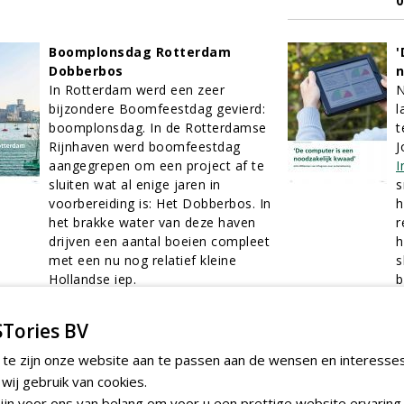
0
Boomplonsdag Rotterdam
'
Dobberbos
n
In Rotterdam werd een zeer
N
bijzondere Boomfeestdag gevierd:
l
boomplonsdag. In de Rotterdamse
t
Rijnhaven werd boomfeestdag
J
aangegrepen om een project af te
I
sluiten wat al enige jaren in
s
voorbereiding is: Het Dobberbos. In
h
het brakke water van deze haven
r
drijven een aantal boeien compleet
h
met een nu nog relatief kleine
s
Hollandse iep.
b
01-04-2016
11 sec
0
Tories BV
Roel Jansen: 'Omdat ik voor mijn
S
 te zijn onze website aan te passen aan de wensen en interesse
jongens door het vuur ga, doen
O
ij gebruik van cookies.
zij dat ook voor mij'
w
jn voor ons van belang om voor u een prettige website ervaring 