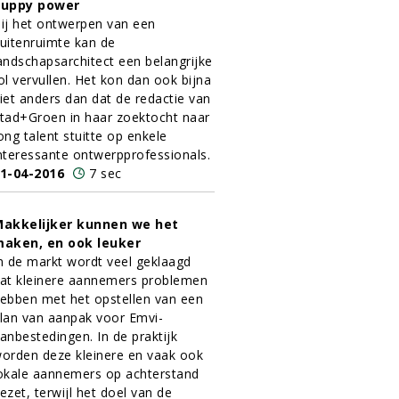
uppy power
ij het ontwerpen van een
uitenruimte kan de
andschapsarchitect een belangrijke
ol vervullen. Het kon dan ook bijna
iet anders dan dat de redactie van
tad+Groen in haar zoektocht naar
ong talent stuitte op enkele
nteressante ontwerpprofessionals.
1-04-2016
7 sec
akkelijker kunnen we het
aken, en ook leuker
n de markt wordt veel geklaagd
at kleinere aannemers problemen
ebben met het opstellen van een
lan van aanpak voor Emvi-
anbestedingen. In de praktijk
orden deze kleinere en vaak ook
okale aannemers op achterstand
ezet, terwijl het doel van de