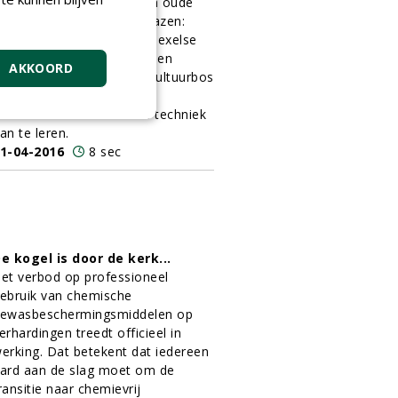
arkbos in Haarzuilens een oude
raditie nieuw leven ingeblazen:
neeuwklokjes scheuren. Texelse
neeuwklokjestelers kwamen
AKKOORD
peciaal naar het nieuwe cultuurbos
m vrijwilligers van
atuurmonumenten deze techniek
an te leren.
1-04-2016
8 sec
e kogel is door de kerk...
et verbod op professioneel
ebruik van chemische
ewasbeschermingsmiddelen op
erhardingen treedt officieel in
erking. Dat betekent dat iedereen
ard aan de slag moet om de
ransitie naar chemievrij