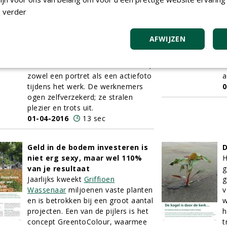
Biggelaar Groen is een vreemde
p
 verder
eend in de bijt, maar niet op een
t
vervelende manier. Waar
s
groenvoorzieners soms kampen
s
AFWIJZEN
met ongemotiveerd personeel,
s
toont de website van Biggelaar een
o
smoelenboek van alle werknemers,
N
zowel een portret als een actiefoto
a
tijdens het werk. De werknemers
0
ogen zelfverzekerd; ze stralen
plezier en trots uit.
01-04-2016
13 sec
Geld in de bodem investeren is
D
niet erg sexy, maar wel 110%
H
van je resultaat
g
Jaarlijks kweekt
Griffioen
g
Wassenaar
miljoenen vaste planten
v
en is betrokken bij een groot aantal
w
projecten. Een van de pijlers is het
h
concept GreentoColour, waarmee
t