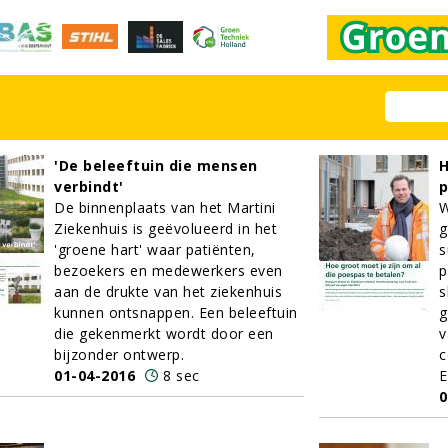
'De beleeftuin die mensen
H
verbindt'
p
De binnenplaats van het Martini
W
Ziekenhuis is geëvolueerd in het
g
'groene hart' waar patiënten,
s
bezoekers en medewerkers even
p
aan de drukte van het ziekenhuis
s
kunnen ontsnappen. Een beleeftuin
g
die gekenmerkt wordt door een
v
bijzonder ontwerp.
c
01-04-2016
8 sec
E
0